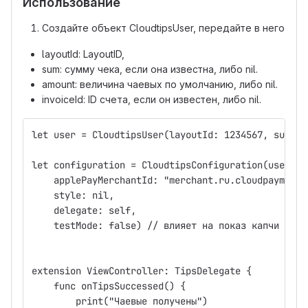
Использование
Создайте объект CloudtipsUser, передайте в него
layoutId: LayoutID,
sum: сумму чека, если она известна, либо nil.
amount: величина чаевых по умолчанию, либо nil.
invoiceId: ID счета, если он известен, либо nil.
let user = CloudtipsUser(layoutId: 1234567, sum: 2
let configuration = CloudtipsConfiguration(user: u
    applePayMerchantId: "merchant.ru.cloudpayments
    style: nil,
    delegate: self, 
    testMode: false) // влияет на показ капчи (fal
extension ViewController: TipsDelegate {
    func onTipsSuccessed() {
        print("Чаевые получены")