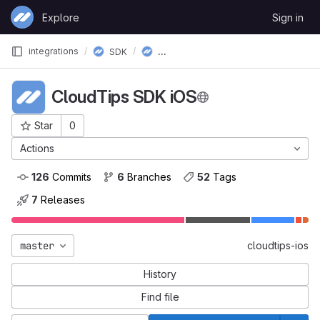
Skip to content
Explore
Sign in
GitLab
CloudTips SDK iOS
integrations
SDK
CloudTips SDK iOS
Star
0
Project ID: 47
Actions
126
 Commits
6
 Branches
52
 Tags
7
 Releases
master
cloudtips-ios
History
Find file