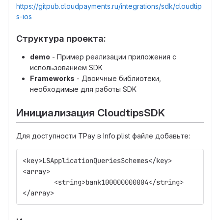
https://gitpub.cloudpayments.ru/integrations/sdk/cloudtip
s-ios
Структура проекта:
demo
- Пример реализации приложения с
использованием SDK
Frameworks
- Двоичные библиотеки,
необходимые для работы SDK
Инициализация CloudtipsSDK
Для доступности TPay в Info.plist файле добавьте:
<key>LSApplicationQueriesSchemes</key>
<array>
	<string>bank100000000004</string>
</array>