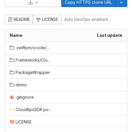
Select Archive Format
Copy HTTPS clone URL
README
LICENSE
Auto DevOps enabled
Name
Last update
.swiftpm/xcode/package.xcworkspace
Frameworks/CloudtipsSDK.xcframework
PackageWrapper
demo
.gitignore
CloudtipsSDK.podspec.json
LICENSE