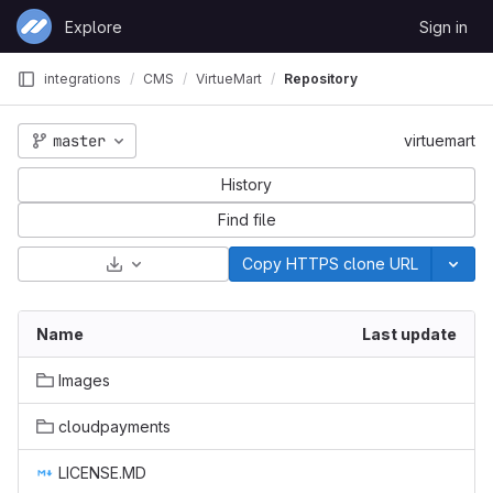
Skip to content
Explore
Sign in
GitLab
integrations
CMS
VirtueMart
Repository
master
virtuemart
History
Find file
Select Archive Format
Copy HTTPS clone URL
Name
Last update
Images
cloudpayments
LICENSE.MD