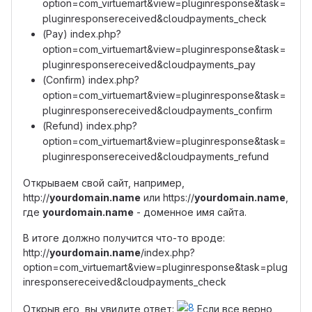
option=com_virtuemart&view=pluginresponse&task=
pluginresponsereceived&cloudpayments_check
(Pay) index.php?
option=com_virtuemart&view=pluginresponse&task=
pluginresponsereceived&cloudpayments_pay
(Confirm) index.php?
option=com_virtuemart&view=pluginresponse&task=
pluginresponsereceived&cloudpayments_confirm
(Refund) index.php?
option=com_virtuemart&view=pluginresponse&task=
pluginresponsereceived&cloudpayments_refund
Открываем свой сайт, например,
http://
yourdomain.name
или https://
yourdomain.name
,
где
yourdomain.name
- доменное имя сайта.
В итоге должно получится что-то вроде:
http://
yourdomain.name
/index.php?
option=com_virtuemart&view=pluginresponse&task=plug
inresponsereceived&cloudpayments_check
Открыв его, вы увидите ответ:
Если все верно,