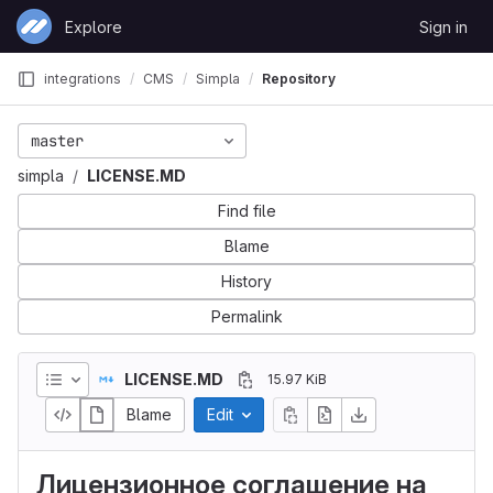
Skip to content
Explore
Sign in
GitLab
integrations
CMS
Simpla
Repository
master
simpla
LICENSE.MD
Find file
Blame
History
Permalink
LICENSE.MD
15.97 KiB
Blame
Edit
Лицензионное соглашение на