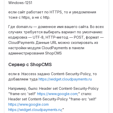
Windows-1251
если сайт работает по HTTPS, то и уведомления
тоже с https, а не с http.
Где domain.ru — доменное имя вашего сайта. Во всех
случаях требуется выбирать вариант по умолчанию:
кодировка — UTF-8, HTTP-метод — POST, формат —
CloudPayments Данные URL можно скопировать из
настройки модуля CloudPayments в панели
администрирования ShopCMS
Сервер с ShopCMS
если в .htaccess задано Content-Security-Policy, то
добавляем туда
https://widget.cloudpayments.ru
Например, было: Header set Content-Security-Policy
"frame-src 'self'
https://www.google.com
;" стало:
Header set Content-Security-Policy "frame-src 'self'
https://www.google.com
https://widget.cloudpayments.ru
;"