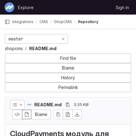
Skip to content
Explore
Sign in
GitLab
integrations
CMS
ShopCMS
Repository
master
shopcms
README.md
Find file
Blame
History
Permalink
README.md
3.35 KiB
Blame
CloudPayments модуль для