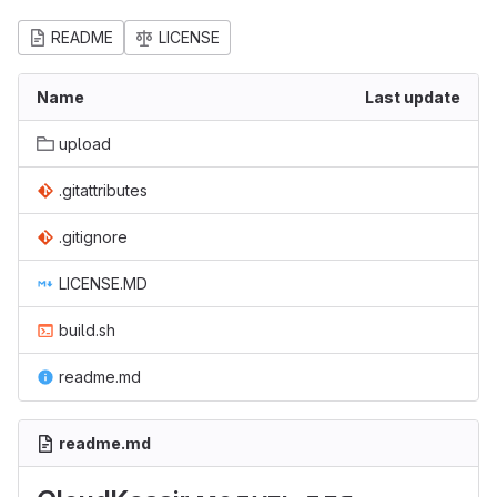
README
LICENSE
Name
Last update
upload
.gitattributes
.gitignore
LICENSE.MD
build.sh
readme.md
readme.md