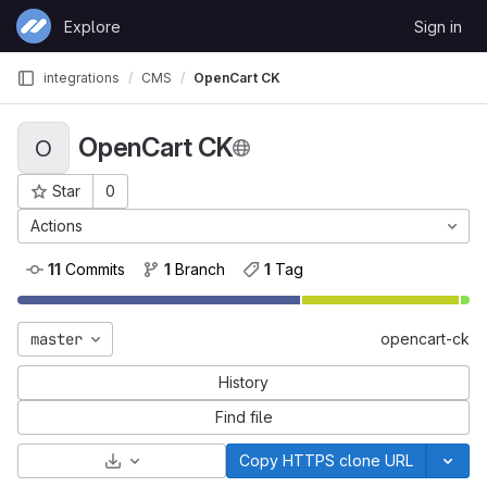
Skip to content
Explore
Sign in
GitLab
integrations
CMS
OpenCart CK
OpenCart CK
O
Star
0
Project ID: 20
Actions
11
 Commits
1
 Branch
1
 Tag
master
opencart-ck
History
Find file
Select Archive Format
Copy HTTPS clone URL