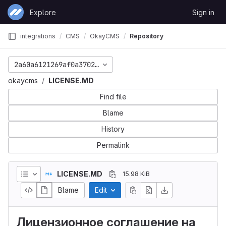
Skip to content
Explore
Sign in
GitLab
integrations
CMS
OkayCMS
Repository
2a60a6121269af0a37024483fa9cbb66416ef1c0
okaycms
LICENSE.MD
Find file
Blame
History
Permalink
LICENSE.MD
15.98 KiB
Blame
Edit
Лицензионное соглашение на