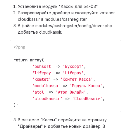
Установите модуль "Кассы для 54-ФЗ"
Разархивируйте драйвер и скопируйте каталог
cloudkassir в modules/cashregister
В файле modules/cashregister/config/driver.php
добавтье cloudkassir.
<?php
return
array
(
'buhsoft'
=>
'Бухсофт'
,
'lifepay'
=>
'Lifepay'
,
'komtet'
=>
'Комтет Касса'
,
'modulkassa'
=>
'Модуль Касса'
,
'atol'
=>
'Атол Онлайн'
,
'cloudkassir'
=>
'CloudKassir'
,
);
В разделе "Кассы" перейдите на страницу
"Драйверы" и добавтье новый драйвер. В