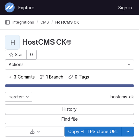
Skip to content
Explore
Sign in
GitLab
integrations
CMS
HostCMS CK
HostCMS CK
H
Star
0
Project ID: 31
Actions
3
 Commits
1
 Branch
0
 Tags
master
hostcms-ck
History
Find file
Select Archive Format
Copy HTTPS clone URL