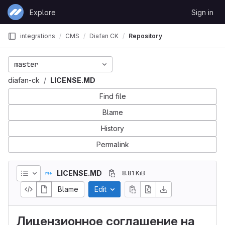
Skip to content
Explore
Sign in
GitLab
integrations
CMS
Diafan CK
Repository
master
diafan-ck
LICENSE.MD
Find file
Blame
History
Permalink
LICENSE.MD
8.81 KiB
Blame
Edit
Лицензионное соглашение на